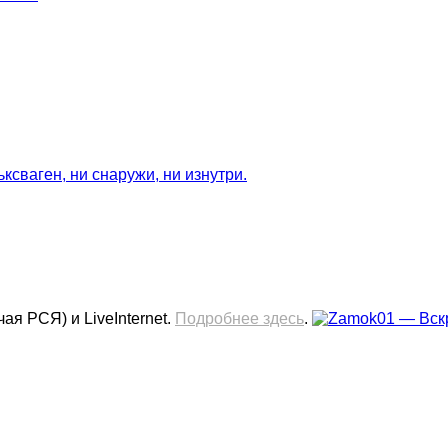
сваген, ни снаружи, ни изнутри.
ая РСЯ) и LiveInternet.
Подробнее здесь
.