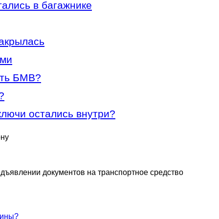
тались в багажнике
закрылась
ами
ыть БМВ?
?
ключи остались внутри?
ону
едъявлении документов на транспортное средство
шины?