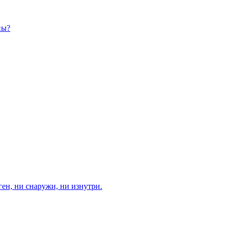
ны?
ген, ни снаружи, ни изнутри.