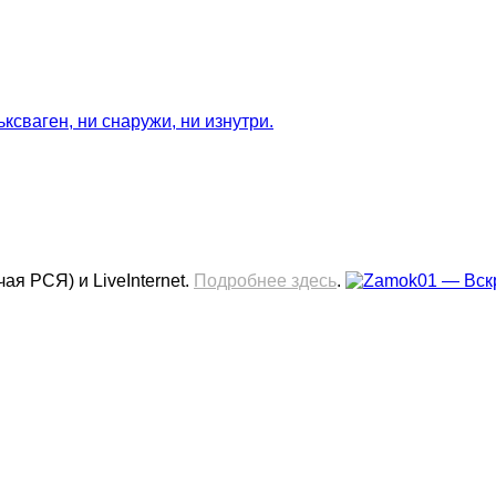
сваген, ни снаружи, ни изнутри.
ая РСЯ) и LiveInternet.
Подробнее здесь
.