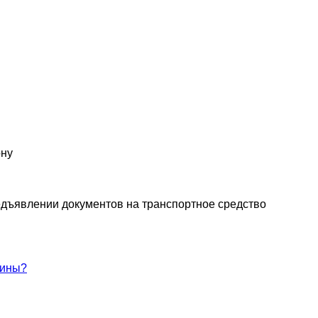
ону
едъявлении документов на транспортное средство
шины?